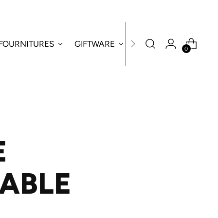
 FOURNITURES
GIFTWARE
GAZE'S SPECIALS
0
E
RABLE