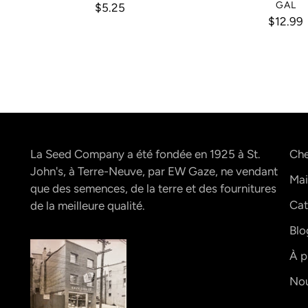
GAL
$5.25
$12.99
La Seed Company a été fondée en 1925 à St.
Che
John's, à Terre-Neuve, par EW Gaze, ne vendant
Mai
que des semences, de la terre et des fournitures
Cat
de la meilleure qualité.
Blo
À p
Nou