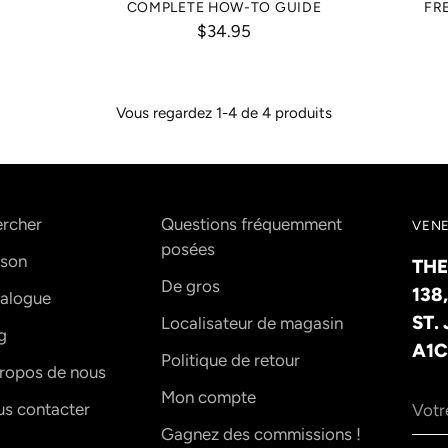
COMPLETE HOW-TO GUIDE
FR
$34.95
Vous regardez 1-4 de 4 produits
rcher
Questions fréquemment
VENE
posées
son
THE
De gros
138
alogue
ST.
Localisateur de magasin
g
A1C
Politique de retour
ropos de nous
Votr
Mon compte
s contacter
adre
Gagnez des commissions !
élec