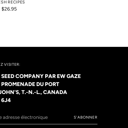
ESH RECIPES
$26.95
Z VISITER:
 SEED COMPANY PAR EW GAZE
, PROMENADE DU PORT
 JOHN'S, T.-N.-L., CANADA
 6J4
e
S'ABONNER
sse
tronique