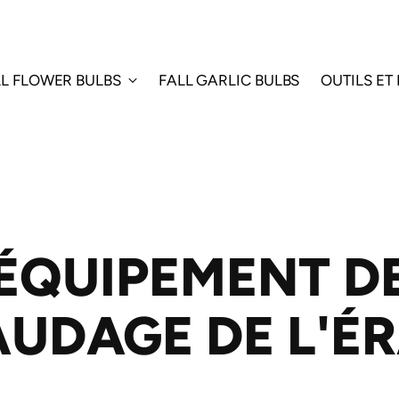
LL FLOWER BULBS
FALL GARLIC BULBS
OUTILS ET
ÉQUIPEMENT D
UDAGE DE L'É