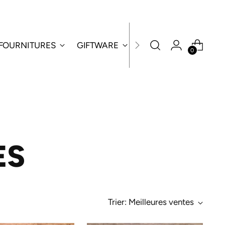
 FOURNITURES
GIFTWARE
GAZE'S SPECIALS
0
ES
Trier: Meilleures ventes