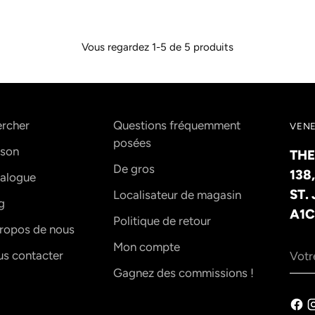
Vous regardez 1-5 de 5 produits
rcher
Questions fréquemment
VENE
posées
son
THE
De gros
138
alogue
ST.
Localisateur de magasin
g
A1C
Politique de retour
ropos de nous
Votr
Mon compte
s contacter
adre
Gagnez des commissions !
élec