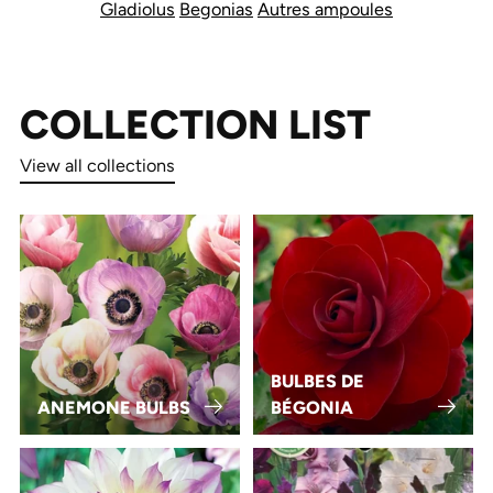
Gladiolus
Begonias
Autres ampoules
COLLECTION LIST
View all collections
BULBES DE
ANEMONE BULBS
BÉGONIA