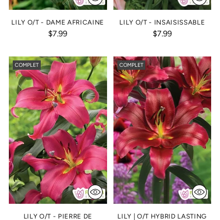
LILY O/T - DAME AFRICAINE
LILY O/T - INSAISISSABLE
$7.99
$7.99
COMPLET
COMPLET
LILY O/T - PIERRE DE
LILY | O/T HYBRID LASTING