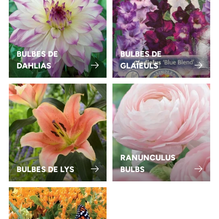
BULBES DE
BULBES DE
DAHLIAS
GLAÏEULS
RANUNCULUS
BULBES DE LYS
BULBS